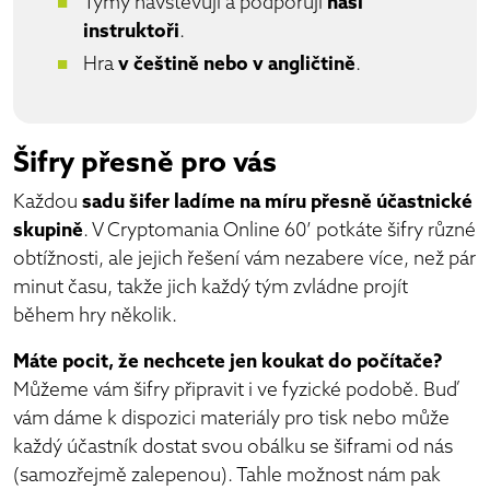
Týmy navštěvují a podporují
naši
instruktoři
.
Hra
v češtině nebo v angličtině
.
Šifry přesně pro vás
Každou
sadu šifer ladíme na míru přesně účastnické
skupině
. V Cryptomania Online 60’ potkáte šifry různé
obtížnosti, ale jejich řešení vám nezabere více, než pár
minut času, takže jich každý tým zvládne projít
během hry několik.
Máte pocit, že nechcete jen koukat do počítače?
Můžeme vám šifry připravit i ve fyzické podobě. Buď
vám dáme k dispozici materiály pro tisk nebo může
každý účastník dostat svou obálku se šiframi od nás
(samozřejmě zalepenou). Tahle možnost nám pak