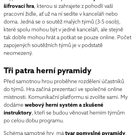
šifrovací hra
, kterou si zahrajete z pohodlí vaší
pracovní židle, ať už na ní sedíte v kanceláři nebo
doma. Jedná se o soutěž malých týmů (3-5 osob),
které spolu mohou být v jedné kanceláři, ale stejně
tak dobře mohou hrát a potkat se pouze online. Počet
zapojených soutěžních týmů je v podstatě
neomezený.
Tři patra herní pyramidy
Před samotnou hrou proběhne rozdělení účastníků
do týmů. Hra začíná prezentací ve společné online
místnosti. Komunikační platformu si zvolíte sami. My
dodáme
webový herní systém a zkušené
instruktory
, kteří se budou věnovat herním týmům
po celou dobu programu.
Schéma samotné hry má
tvar pomyslné pyramidy
.