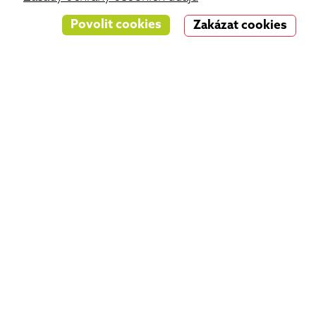
Povolit cookies
Zakázat cookies
Cryptomania
Virtual Worlds
Online nemusí nutně znamenat jen Zoom či
Meets. Ve spolupráci s Joinera vás zveme do
virtuálního světa!